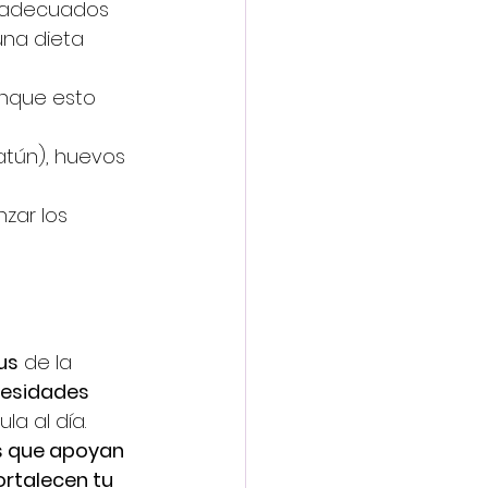
s adecuados 
una dieta 
unque esto 
tún), huevos 
zar los 
us
 de la 
cesidades 
a al día. 
es que apoyan 
ortalecen tu 