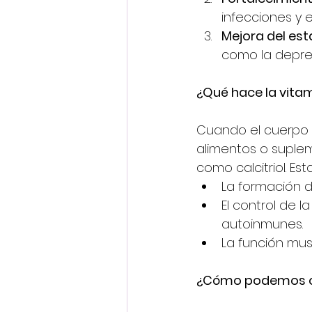
infecciones y
Mejora del es
como la depres
¿Qué hace la vita
Cuando el cuerpo ob
alimentos o suple
como calcitriol. Es
La formación d
El control de 
autoinmunes.
La función mus
¿Cómo podemos ob