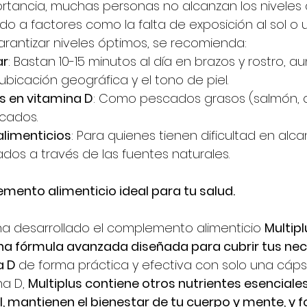
ortancia, muchas personas no alcanzan los nivele
do a factores como la falta de exposición al sol o 
garantizar niveles óptimos, se recomienda:
ar
: Bastan 10-15 minutos al día en brazos y rostro, a
ubicación geográfica y el tono de piel.
s en vitamina D
: Como pescados grasos (salmón, a
icados.
limenticios
: Para quienes tienen dificultad en alcan
dos a través de las fuentes naturales.
emento alimenticio ideal para tu salud.
a desarrollado el complemento alimenticio 
Multipl
na fórmula avanzada diseñada para cubrir tus ne
a D 
de forma práctica y efectiva con solo una cápsul
a D, 
Multiplus contiene otros nutrientes esencial
l, mantienen el bienestar de tu cuerpo y mente, y f