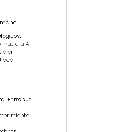
humano.
lógicos.
más allá. A 
úa en 
tidad 
. Entre sus 
ntenimiento 
mbatir 