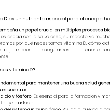
a D es un nutriente esencial para el cuerpo 
empeña un papel crucial en múltiples procesos bio
e asocia con la salud ósea, su impacto va mucho 
loramos por qué necesitamos vitamina D, cómo act
la mejor manera de asegurarnos de obtener la can
nte.
mos vitamina D?
fundamental para mantener una buena salud general
e encuentran:
alcio y fósforo
: Es esencial para la formación y ma
tes y saludables.
to del sistema inmunológico
: Ayuda al cuerpo a co