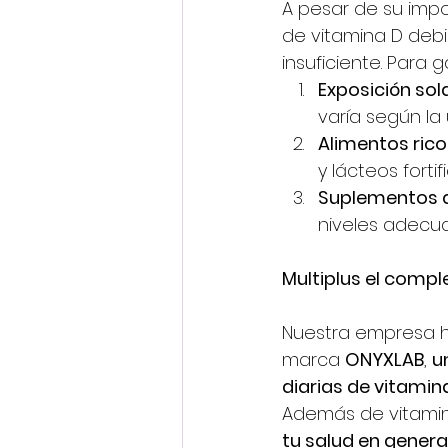
A pesar de su imp
de vitamina D debi
insuficiente. Para 
Exposición sol
varía según la 
Alimentos rico
y lácteos fortif
Suplementos a
niveles adecua
Multiplus el compl
Nuestra empresa h
marca 
ONYXLAB
, 
u
diarias de vitamin
Además de vitamin
tu salud en genera