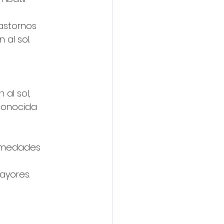
rastornos 
al sol.
al sol, 
conocida 
ermedades 
ayores.